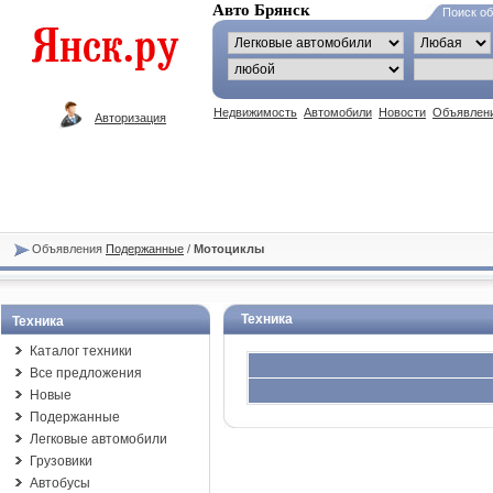
Авто Брянск
Поиск о
Недвижимость
Автомобили
Новости
Объявлен
Авторизация
Объявления
Подержанные
/
Мотоциклы
Техника
Техника
Каталог техники
Все предложения
Новые
Подержанные
Легковые автомобили
Грузовики
Автобусы