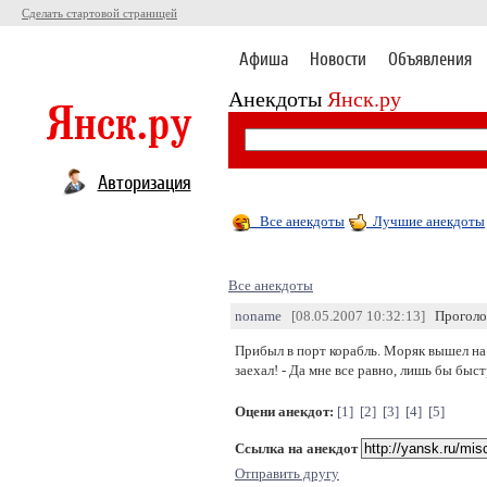
Сделать стартовой страницей
Афиша
Новости
Объявления
Анекдоты
Янск.ру
Авторизация
Все анекдоты
Лучшие анекдоты
Все анекдоты
noname
[08.05.2007 10:32:13]
Проголо
Прибыл в порт корабль. Моряк вышел на б
заехал! - Да мне все равно, лишь бы быст
Оцени анекдот:
[1]
[2]
[3]
[4]
[5]
Ссылка на анекдот
Отправить другу