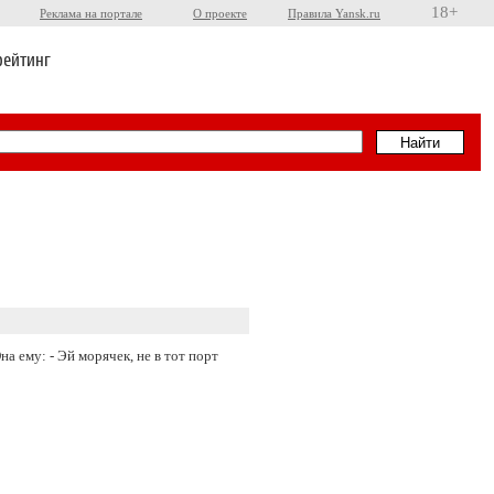
18+
Реклама на портале
О проекте
Правила Yansk.ru
рейтинг
а ему: - Эй морячек, не в тот порт