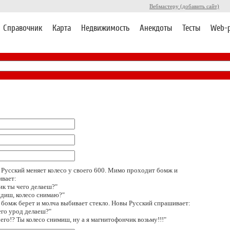
Вебмастеру (добавить сайт)
Справочник
Карта
Недвижимость
Анекдоты
Тесты
Web-
Русский меняет колесо у своего 600. Мимо проходит бомж и
вает:
к ты чего делаеш?"
идиш, колесо снимаю?"
 бомж берет и молча выбивает стекло. Новы Русский спрашивает:
его урод делаеш?"
чего!? Ты колесо снимиш, ну а я магнитофончик возьму!!!"