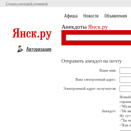
Сделать стартовой страницей
Афиша
Новости
Объявления
Анекдоты
Янск.ру
Авторизация
Отправить анекдот на почту
Ваше имя:
Ваш электронный адрес:
Электронный адрес получателя:
Новый 
спраши
-"Мужи
Анекдот:
-"Не в
Ну тут
-"Ты ч
-"Как 