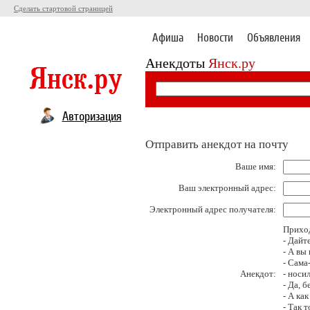
Сделать стартовой страницей
Афиша
Новости
Объявления
Анекдоты
Янск.ру
Авторизация
Отправить анекдот на почту
Ваше имя:
Ваш электронный адрес:
Электронный адрес получателя:
Приход
- Дайт
- А вы
- Сама
Анекдот:
- носил
- Да, 
- А как
- Так 