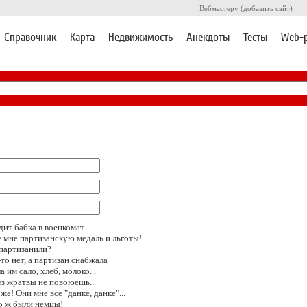
Вебмастеру (добавить сайт)
Справочник
Карта
Недвижимость
Анекдоты
Тесты
Web-
ит бабка в военкомат.
е мне партизанскую медаль и льготы!
 партизанили?
-то нет, а партизан снабжала
а им сало, хлеб, молоко...
без жратвы не повоюешь...
 же! Они мне все "данке, данке"...
то ж были немцы!