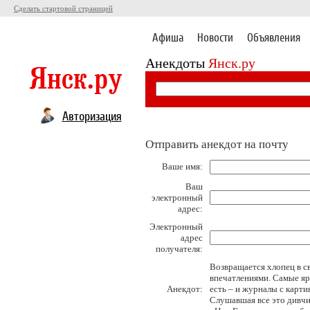
Сделать стартовой страницей
Афиша
Новости
Объявления
Анекдоты
Янск.ру
Авторизация
Отправить анекдот на почту
Ваше имя:
Ваш
электронный
адрес:
Электронный
адрес
получателя:
Возвращается хлопец в св
впечатлениями. Самые ярк
Анекдот:
есть – и журналы с карт
Слушавшая все это дивчи