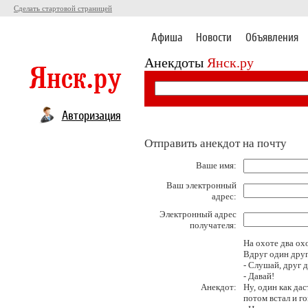
Сделать стартовой страницей
Афиша
Новости
Объявления
Анекдоты
Янск.ру
Авторизация
Отправить анекдот на почту
Ваше имя:
Ваш электронный
адрес:
Электронный адрес
получателя:
На охоте два ох
Вдруг один друг
- Слушай, друг д
- Давай!
Анекдот:
Ну, один как дас
потом встал и г