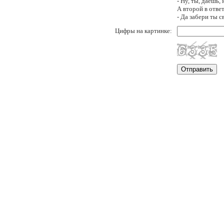
- Ну, ты, даешь,
А второй в ответ
- Да забери ты с
Цифры на картинке: