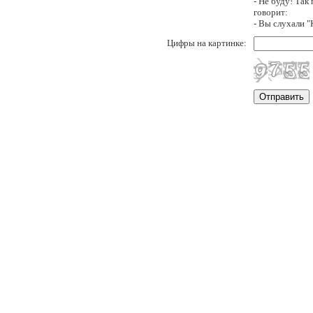
- Hе буду! Так
говорит:
- Вы слухали 
Цифры на картинке: