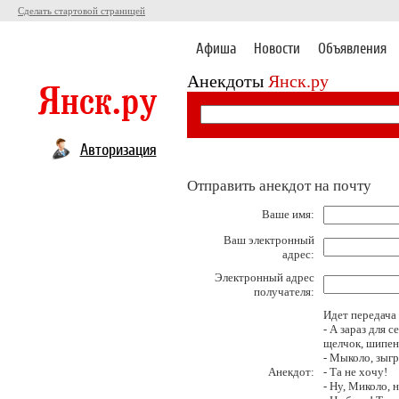
Сделать стартовой страницей
Афиша
Новости
Объявления
Анекдоты
Янск.ру
Авторизация
Отправить анекдот на почту
Ваше имя:
Ваш электронный
адрес:
Электронный адрес
получателя:
Идет передача 
- А зараз для 
щелчок, шипен
- Мыколо, зыгра
Анекдот:
- Та не хочу!
- Hу, Миколо, н