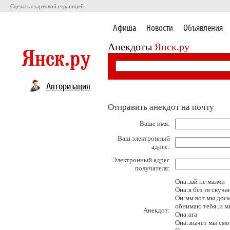
Сделать стартовой страницей
Афиша
Новости
Объявления
Анекдоты
Янск.ру
Авторизация
Отправить анекдот на почту
Ваше имя:
Ваш электронный
адрес:
Электронный адрес
получателя:
Она:зай не малчи
Она:я без тя скуч
Он:мм вот мы досма
обнимаю тебя..и м
Анекдот:
Она:ага
Она:значет мы смо