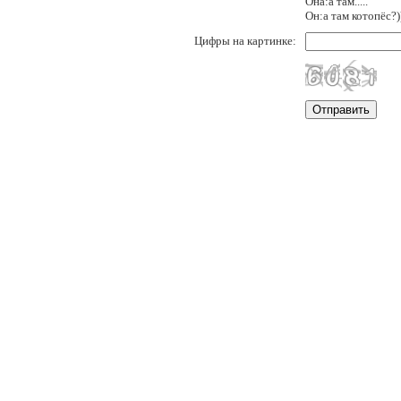
Она:а там.....
Он:а там котопёс?)
Цифры на картинке: