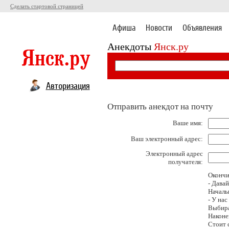
Сделать стартовой страницей
Афиша
Новости
Объявления
Анекдоты
Янск.ру
Авторизация
Отправить анекдот на почту
Ваше имя:
Ваш электронный адрес:
Электронный адрес
получателя:
Окончи
- Давай
Началь
- У на
Выбира
Наконе
Стоит 