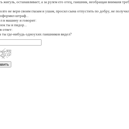
ть жигуль, останавливает, а за рулем его отец, гаишник, необращая вниманя т
долго не веря своим глазам и ушам, просил сына отпустить по добру, не получил
оформил штраф...
ел в машину и говорит:
нок ты и пидор...
в ответ:
, а ты где-нибудь одноухих гаишников видел?