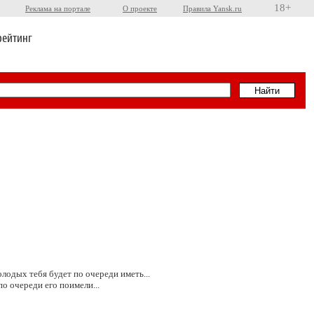
18+
Реклама на портале
О проекте
Правила Yansk.ru
рейтинг
лодых тебя будет по очереди иметь...
о очереди его поимели...