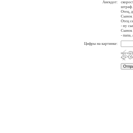
Анекдот:
скорос
штраф.
Отец, 
Сынок 
Отец с
- ну сы
Сынок 
- папа
Цифры на картинке: