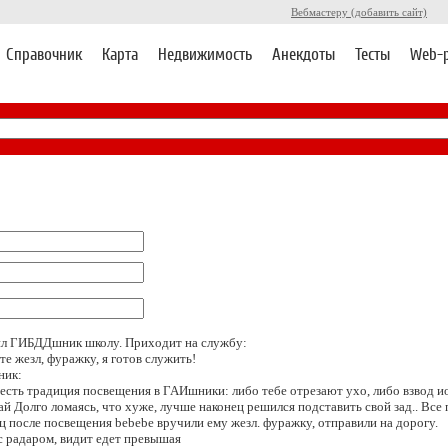
Вебмастеру (добавить сайт)
Справочник
Карта
Недвижимость
Анекдоты
Тесты
Web-
л ГИБДДшник школу. Приходит на службу:
те жезл, фуражку, я готов служить!
ник:
с есть традиция посвещения в ГАИшники: либо тебе отрезают ухо, либо взвод ио
й Долго ломаясь, что хуже, лучше наконец решился подставить свой зад.. Все п
ц после посвещения bеbеbе вручили ему жезл. фуражку, отправили на дорогу.
с радаром, видит едет превышая