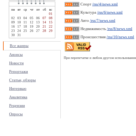
Спорт
/rss/4/news.xml
пн
вт
ср
чт
пт
сб
вс
Культура
/rss/6/news.xml
01
02
03
04
05
06
07
08
Авто
/rss/7/news.xml
09
10
11
12
13
14
15
16
17
18
19
20
21
22
Недвижимость
/rss/8/news.xml
23
24
25
26
27
28
29
30
31
Происшествия
/rss/10/news.xml
Все жанры
Анонсы
При перепечатке и любом другом использовании 
Новости
Репортажи
Статьи, обзоры
Интервью
Аналитика
Рецензии
Опросы