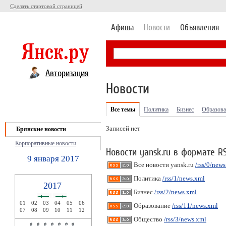
Сделать стартовой страницей
Афиша
Новости
Объявления
Авторизация
Новости
Все темы
Политика
Бизнес
Образова
Записей нет
Брянские новости
Корпоративные новости
Новости yansk.ru в формате R
9 января 2017
Все новости yansk.ru
/rss/0/new
Политика
/rss/1/news.xml
2017
Бизнес
/rss/2/news.xml
01
02
03
04
05
06
Образование
/rss/11/news.xml
07
08
09
10
11
12
Общество
/rss/3/news.xml