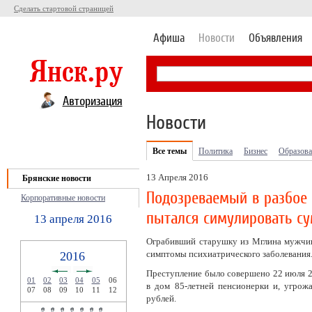
Сделать стартовой страницей
Афиша
Новости
Объявления
Авторизация
Новости
Все темы
Политика
Бизнес
Образова
13 Апреля 2016
Брянские новости
Подозреваемый в разбое
Корпоративные новости
пытался симулировать с
13 апреля 2016
Ограбивший старушку из Мглина мужчин
симптомы психиатрического заболевания
2016
Преступление было совершено 22 июля 2
01
02
03
04
05
06
в дом 85-летней пенсионерки и, угрож
07
08
09
10
11
12
рублей.