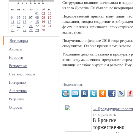
Сотрудники полиции вычислили и задерж
из села Дивовка. Он был ранее неоднокра
пн
вт
ср
чт
пт
сб
вс
01
02
03
Подозреваемый признал вину лишь част
04
05
06
07
08
09
10
наказания, вводил следствие в заблужден
11
12
13
14
15
16
17
18
19
20
21
22
23
24
факту наличия признаков психиатричес
25
26
27
28
29
30
экспертиза.
Все жанры
Полученные в феврале 2016 года результ
симулянтом. Он был признан вменяемым.
Анонсы
Уголовное дело направлено в прокуратур
Новости
этого злоумышленник предстанет перед
жилище и разбое в крупном размере. Ему 
Репортажи
Статьи, обзоры
Интервью
Поделиться:
Аналитика
Рецензии
Опросы
← Предыдущая новост
13 Апреля 2016
В Брянске
торжественно