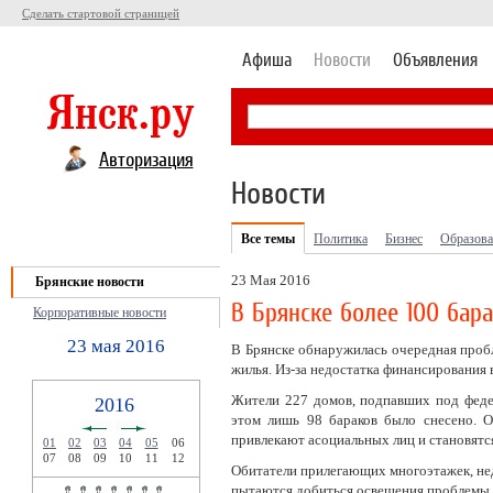
Сделать стартовой страницей
Афиша
Новости
Объявления
Авторизация
Новости
Все темы
Политика
Бизнес
Образова
23 Мая 2016
Брянские новости
В Брянске более 100 бара
Корпоративные новости
23 мая 2016
В Брянске обнаружилась очередная пробл
жилья. Из-за недостатка финансирования
Жители 227 домов, подпавших под феде
2016
этом лишь 98 бараков было снесено. О
привлекают асоциальных лиц и становятс
01
02
03
04
05
06
07
08
09
10
11
12
Обитатели прилегающих многоэтажек, не
пытаются добиться освещения проблемы