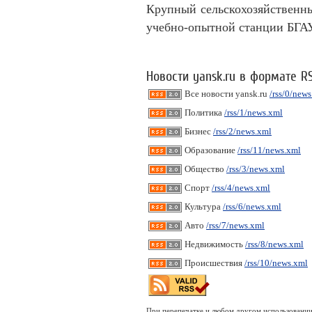
Крупный сельскохозяйственны
учебно-опытной станции БГАУ
Новости yansk.ru в формате R
Все новости yansk.ru
/rss/0/new
Политика
/rss/1/news.xml
Бизнес
/rss/2/news.xml
Образование
/rss/11/news.xml
Общество
/rss/3/news.xml
Спорт
/rss/4/news.xml
Культура
/rss/6/news.xml
Авто
/rss/7/news.xml
Недвижимость
/rss/8/news.xml
Происшествия
/rss/10/news.xml
При перепечатке и любом другом использовании