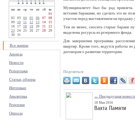
Муниципалитет был бы рад привлечь к
пн
вт
ср
чт
пт
сб
вс
ветхими бараками, но сделать это не поз
01
02
03
04
05
06
07
08
участок перед выставлением на продажу
09
10
11
12
13
14
15
16
17
18
19
20
21
22
Тем не менее, сносить старые бараки ну
23
24
25
26
27
28
29
выделены ресурсы из резервного фонда.
30
31
Для завершения программы расселени
Все жанры
квартир. Кроме того, ведутся работы по
договорам о развитии территории.
Анонсы
Новости
Репортажи
Поделиться:
Статьи, обзоры
Интервью
Аналитика
← Предыдущая новост
18 Мая 2016
Рецензии
Вахта Памяти
Опросы