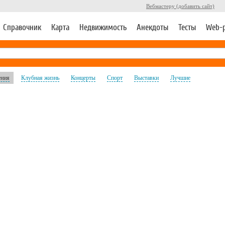
Вебмастеру (добавить сайт)
Справочник
Карта
Недвижимость
Анекдоты
Тесты
Web-
ения
Клубная жизнь
Концерты
Спорт
Выставки
Лучшие