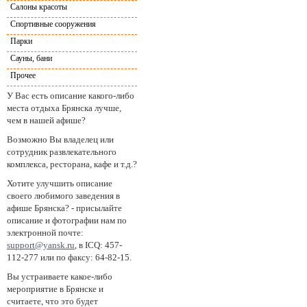
Салоны красоты
Спортивные сооружения
Парки
Сауны, бани
Прочее
У Вас есть описание какого-либо
места отдыха Брянска лучше,
чем в нашей афише?
Возможно Вы владелец или
сотрудник развлекательного
комплекса, ресторана, кафе и т.д.?
Хотите улучшить описание
своего любимого заведения в
афише Брянска? - присылайте
описание и фотографии нам по
электронной почте:
support@yansk.ru
, в ICQ: 457-
112-277 или по факсу: 64-82-15.
Вы устраиваете какое-либо
мероприятие в Брянске и
считаете, что это будет