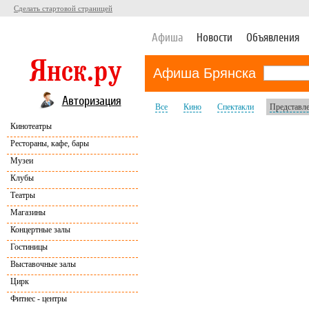
Сделать стартовой страницей
Афиша
Новости
Объявления
Афиша Брянска
Авторизация
Все
Кино
Спектакли
Представл
Кинотеатры
Рестораны, кафе, бары
Музеи
Клубы
Театры
Магазины
Концертные залы
Гостиницы
Выставочные залы
Цирк
Фитнес - центры