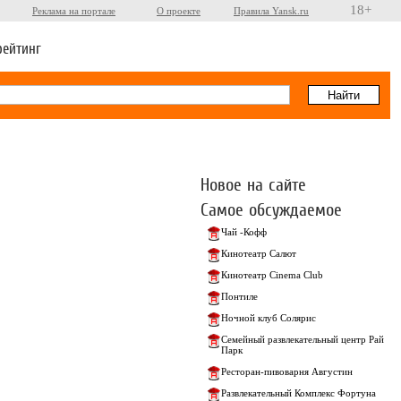
18+
Реклама на портале
О проекте
Правила Yansk.ru
рейтинг
Новое на сайте
Самое обсуждаемое
Чай -Кофф
Кинотеатр Салют
Кинотеатр Cinema Club
Понтиле
Ночной клуб Солярис
Семейный развлекательный центр Рай
Парк
Ресторан-пивоварня Августин
Развлекательный Комплекс Фортуна