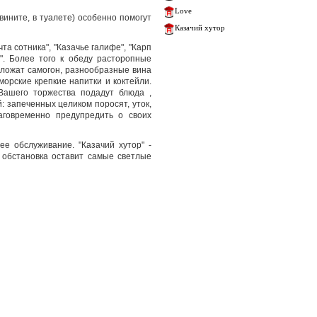
Love
ините, в туалете) особенно помогут
Казачий хутор
та сотника", "Казачье галифе", "Карп
". Более того к обеду расторопные
дложат самогон, разнообразные вина
орские крепкие напитки и коктейли.
 Вашего торжества подадут блюда ,
: запеченных целиком поросят, уток,
аговременно предупредить о своих
е обслуживание. "Казачий хутор" -
 обстановка оставит самые светлые