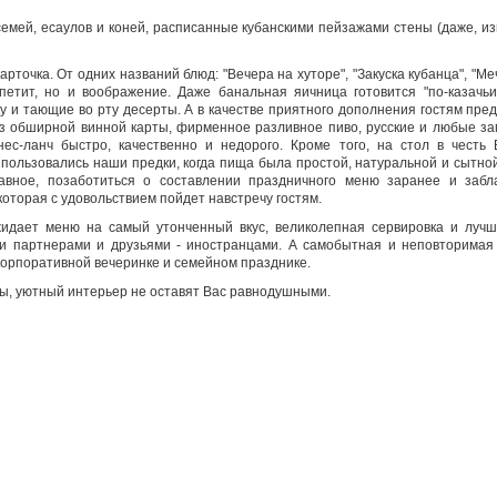
мей, есаулов и коней, расписанные кубанскими пейзажами стены (даже, изв
арточка. От одних названий блюд: "Вечера на хуторе", "Закуска кубанца", "Меч
петит, но и воображение. Даже банальная яичница готовится "по-казачьи
 и тающие во рту десерты. А в качестве приятного дополнения гостям пре
з обширной винной карты, фирменное разливное пиво, русские и любые зам
ес-ланч быстро, качественно и недорого. Кроме того, на стол в честь
пользовались наши предки, когда пища была простой, натуральной и сытной
лавное, позаботиться о составлении праздничного меню заранее и забл
оторая с удовольствием пойдет навстречу гостям.
жидает меню на самый утонченный вкус, великолепная сервировка и лучше
ми партнерами и друзьями - иностранцами. А самобытная и неповторимая
корпоративной вечеринке и семейном празднике.
ы, уютный интерьер не оставят Вас равнодушными.