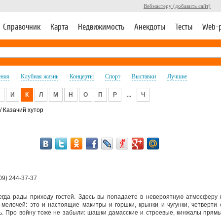
Вебмастеру (добавить сайт)
Справочник
Карта
Недвижимость
Анекдоты
Тесты
Web-
ения
Клубная жизнь
Концерты
Спорт
Выставки
Лучшие
И
К
Л
М
Н
О
П
Р
...
Ч
/ Казачий хутор
09) 244-37-37
всегда рады приходу гостей. Здесь вы попадаете в невероятную атмосферу 
елочей: это и настоящие макитры и горшки, крынки и чугунки, четверти 
. Про войну тоже не забыли: шашки дамасские и строевые, кинжалы прямые 