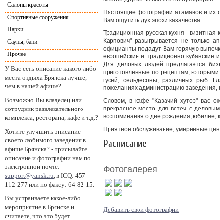
Салоны красоты
Настоящие фотографии атаманов и их се
Спортивные сооружения
Вам ощутить дух эпохи казачества.
Парки
Традиционная русская кухня - визитная к
Карпович" разыгрывается не только ап
Сауны, бани
официанты подадут Вам горячую выпечку
Прочее
европейские и традиционно кубанские и
Для деловых людей предлагается бизн
У Вас есть описание какого-либо
приготовленные по рецептам, которыми 
места отдыха Брянска лучше,
гусей, сельдесоны, различных рыб. Г
чем в нашей афише?
пожеланиях администрацию заведения, к
Возможно Вы владелец или
Словом, в кафе "Казачий хутор" вас о
сотрудник развлекательного
прекрасное место для встеч с деловы
воспоминания о дне рождения, юбилее, 
комплекса, ресторана, кафе и т.д.?
Приятное обслуживание, умеренные цен
Хотите улучшить описание
своего любимого заведения в
Расписание
афише Брянска? - присылайте
описание и фотографии нам по
электронной почте:
Фотогалерея
support@yansk.ru
, в ICQ: 457-
112-277 или по факсу: 64-82-15.
Вы устраиваете какое-либо
мероприятие в Брянске и
Добавить свои фотографии
считаете, что это будет