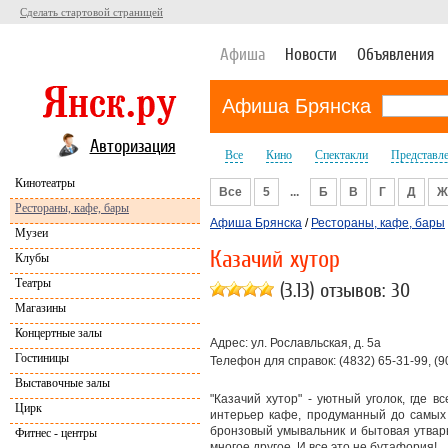
Сделать стартовой страницей
Афиша
Новости
Объявления
Афиша Брянска
Авторизация
Все
Кино
Спектакли
Представл
Кинотеатры
Все
5
...
Б
В
Г
Д
Ж
Рестораны, кафе, бары
Афиша Брянска
/
Рестораны, кафе, бары
Музеи
Казачий хутор
Клубы
Театры
(3.13) отзывов: 30
Магазины
Концертные залы
Адрес: ул. Рославльская, д. 5а
Гостиницы
Телефон для справок: (4832) 65-31-99, (9
Выставочные залы
"Казачий хутор" - уютный уголок, где 
Цирк
интерьер кафе, продуманный до самых м
бронзовый умывальник и бытовая утварь
Фитнес - центры
многое другое. И все это не бутафория!