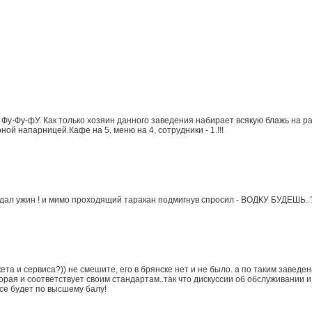
у-Фу-фУ. Как только хозяин данного заведения набирает всякую блажь на раб
ной напарницей.Кафе на 5, меню на 4, сотрудники - 1.!!!
дал ужин ! и мимо проходящий таракан подмигнув спросил - ВОДКУ БУДЕШЬ..
кета и сервиса?)) не смешите, его в брянске нет и не было. а по таким заведе
орая и соответствует своим стандартам..так что дискуссии об обслуживании и
все будет по высшему балу!