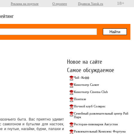
18+
Реклама на портале
О проекте
Правила Yansk.ru
рейтинг
Новое на сайте
Самое обсуждаемое
Чай -Кофф
Кинотеатр Салют
Кинотеатр Cinema Club
Понтиле
Ночной клуб Солярис
Семейный развлекательный центр Рай
Парк
казачьего быта. Вас приятно удивит
с самогоном и бутылки для настоек,
Ресторан-пивоварня Августин
и гнутые, нагайки, бурки, папахи и
Развлекательный Комплекс Фортуна