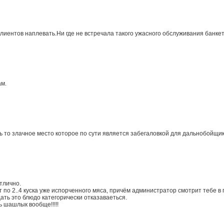
иентов наплевать.Ни где не встречала такого ужасного обслуживания банкет
ам.
ь то злачное место которое по сути является забегаловкой для дальнобойщик
тлично.
о 2..4 куска уже испорченного мяса, причём администратор смотрит тебе в гл
ть это блюдо категорически отказаваеться.
ь шашлык вообще!!!!!