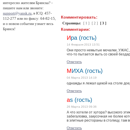
интересно жителям Брянска? -
пишите нам или звоните:
support@yansk.ru
, в ICQ: 457-
Комментировать:
112-277 или по факсу: 64-82-15,
Страницы:
[ 1 ]
[ 2 ]
[ 3 ]
и о новом событии узнает весь
Брянск!
Комментарии:
Ира (гость)
14 Февраля 2013 13:51
Они просто немытые мочалки, УЖАС, Ф
что-то пытается выть со своей бездар
Ответить
МИХА (гость)
04 Марта 2013 14:19
однажды я лежал щекой на столе дое
Ответить
as (гость)
26 Марта 2013 09:36
А что хотели от хутора? высокого эти
забегаловка, закусочная не более кот
в элитные рестораны в столицу, там 
Ответить