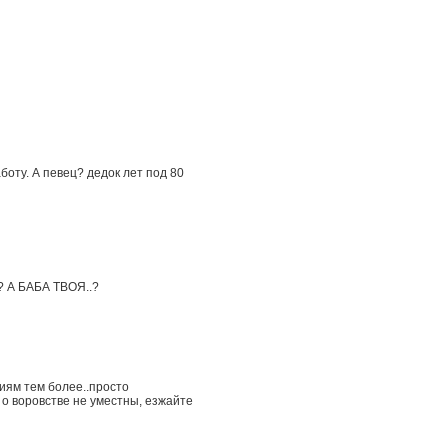
оту. А певец? дедок лет под 80
? А БАБА ТВОЯ..?
ниям тем более..просто
 о воровстве не уместны, езжайте