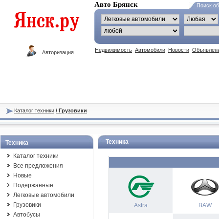
Авто Брянск
Поиск о
Недвижимость
Автомобили
Новости
Объявлен
Авторизация
Каталог техники
/ Грузовики
Техника
Техника
Каталог техники
Все предложения
Новые
Подержанные
Легковые автомобили
Грузовики
Astra
BAW
Автобусы