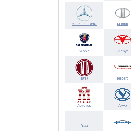
Mercedes-Benz
Mudan
Scania
Shenye
Tatra
Terberg
Автотор
Амур
Граз