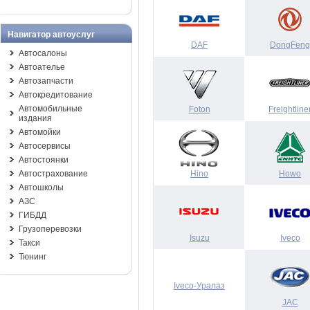
Навигатор автоуслуг
DAF
DongFeng
Автосалоны
Автоателье
Автозапчасти
Автокредитование
Автомобильные
Foton
Freightline
издания
Автомойки
Автосервисы
Автостоянки
Автострахование
Hino
Howo
Автошколы
АЗС
ГИБДД
Грузоперевозки
Isuzu
Iveco
Такси
Тюнинг
Iveco-Уралаз
JAC