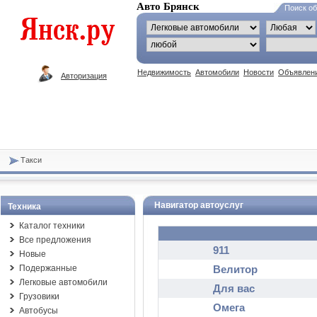
Авто Брянск
Поиск о
Недвижимость
Автомобили
Новости
Объявлен
Авторизация
Такси
Навигатор автоуслуг
Техника
Каталог техники
Все предложения
911
Новые
Подержанные
Велитор
Легковые автомобили
Для вас
Грузовики
Омега
Автобусы