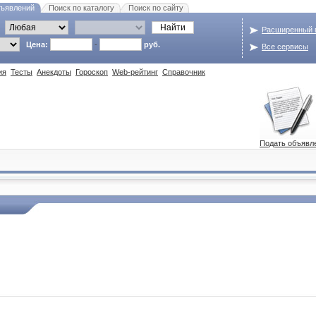
бъявлений
Поиск по каталогу
Поиск по сайту
Расширенный 
Цена:
-
руб.
Все сервисы
ия
Тесты
Анекдоты
Гороскоп
Web-рейтинг
Справочник
Подать объявл