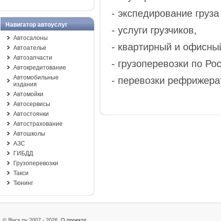
- экспедирование груза
Навигатор автоуслуг
- услуги грузчиков,
Автосалоны
- квартирный и офисны
Автоателье
Автозапчасти
- грузоперевозки по Ро
Автокредитование
Автомобильные
- перевозки рефрижер
издания
Автомойки
Автосервисы
Автостоянки
Автострахование
Автошколы
АЗС
ГИБДД
Грузоперевозки
Такси
Тюнинг
© Янск.ру 2007 - 2026
О проекте