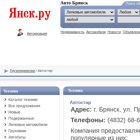
Авто Брянск
Поиск о
Недвижимость
Автомобили
Новости
Объявлен
Авторизация
Грузоперевозки
/ Автостар
Техника
Техника
Каталог техники
Автостар
Все предложения
Адрес:
г. Брянск, ул. 
Новые
Подержанные
Телефоны:
(4832) 68-6
Легковые автомобили
Компания предоставляе
Грузовики
популярные из них:
Автобусы