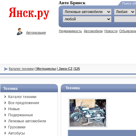
Авто Брянск
Поиск о
Недвижимость
Автомобили
Новости
Объявлен
Авторизация
Каталог техники
/ Мотоциклы
/ Jawa-CZ
/125
Техника
Техника
Каталог техники
Все предложения
Новые
Подержанные
Легковые автомобили
Грузовики
Автобусы