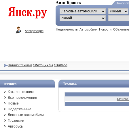
Авто Брянск
Поиск о
Недвижимость
Автомобили
Новости
Объявлен
Авторизация
Каталог техники
/ Мотоциклы
/ Bultaco
Техника
Техника
Каталог техники
Все предложения
Metrall
Новые
Подержанные
Легковые автомобили
Грузовики
Автобусы