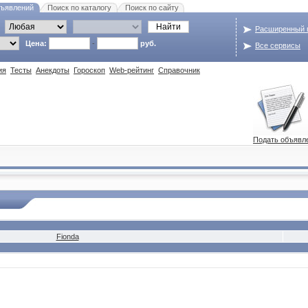
бъявлений
Поиск по каталогу
Поиск по сайту
Расширенный 
Цена:
-
руб.
Все сервисы
ия
Тесты
Анекдоты
Гороскоп
Web-рейтинг
Справочник
Подать объявл
Fionda