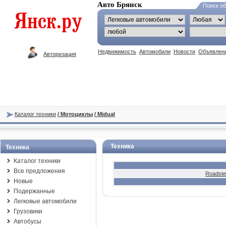
Авто Брянск
Поиск о
Недвижимость
Автомобили
Новости
Объявлен
Авторизация
Каталог техники
/ Мотоциклы
/ Midual
Техника
Техника
Каталог техники
Все предложения
Roadste
Новые
Подержанные
Легковые автомобили
Грузовики
Автобусы