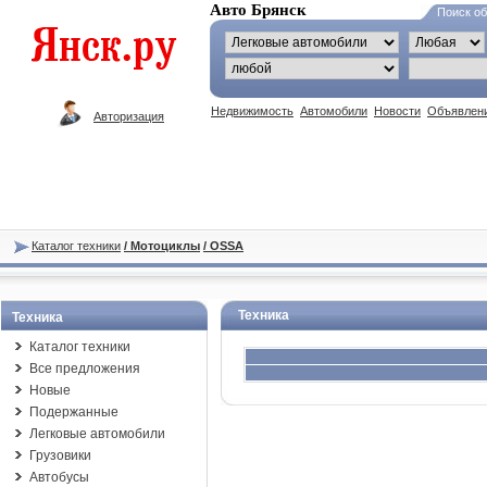
Авто Брянск
Поиск о
Недвижимость
Автомобили
Новости
Объявлен
Авторизация
Каталог техники
/ Мотоциклы
/ OSSA
Техника
Техника
Каталог техники
Все предложения
Новые
Подержанные
Легковые автомобили
Грузовики
Автобусы